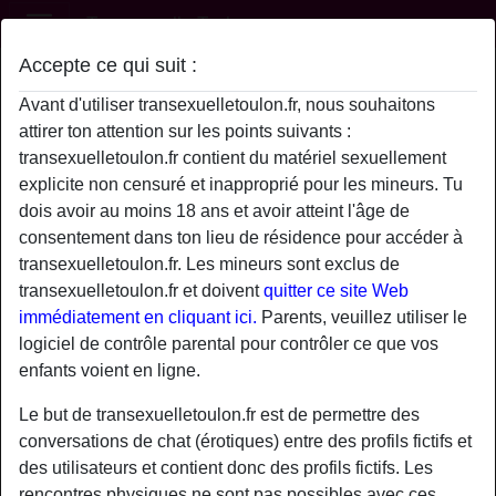
Transexuelle Toulon
Accepte ce qui suit :
Profil de MarieChristineBocuse
Avant d'utiliser transexuelletoulon.fr, nous souhaitons
attirer ton attention sur les points suivants :
transexuelletoulon.fr contient du matériel sexuellement
explicite non censuré et inapproprié pour les mineurs. Tu
dois avoir au moins 18 ans et avoir atteint l'âge de
consentement dans ton lieu de résidence pour accéder à
transexuelletoulon.fr. Les mineurs sont exclus de
transexuelletoulon.fr et doivent
quitter ce site Web
immédiatement en cliquant ici.
Parents, veuillez utiliser le
logiciel de contrôle parental pour contrôler ce que vos
enfants voient en ligne.
Le but de transexuelletoulon.fr est de permettre des
conversations de chat (érotiques) entre des profils fictifs et
star
chat
des utilisateurs et contient donc des profils fictifs. Les
Ajouter
Discuter !
rencontres physiques ne sont pas possibles avec ces