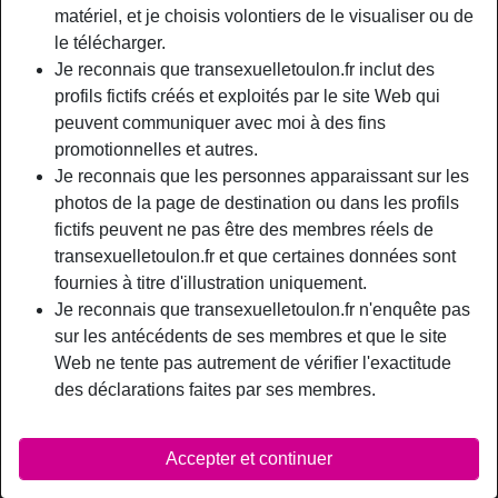
matériel, et je choisis volontiers de le visualiser ou de
le télécharger.
Nickname:
MarieChristineBocuse
Je reconnais que transexuelletoulon.fr inclut des
Âge:
profils fictifs créés et exploités par le site Web qui
33
peuvent communiquer avec moi à des fins
Pays:
France
promotionnelles et autres.
Département:
Bouches-du-Rhône
Je reconnais que les personnes apparaissant sur les
Sexe:
Transexuelle
photos de la page de destination ou dans les profils
Sexualité:
Bisexuel(le)
fictifs peuvent ne pas être des membres réels de
Relation:
Célibataire
transexuelletoulon.fr et que certaines données sont
Couleur des cheveux:
Foncé
fournies à titre d'illustration uniquement.
Couleur des yeux:
Brun
Je reconnais que transexuelletoulon.fr n'enquête pas
Taille:
sur les antécédents de ses membres et que le site
173 cm
Web ne tente pas autrement de vérifier l'exactitude
Poids:
64 Kg
des déclarations faites par ses membres.
Épilé(e):
Oui
Fumeur(euse):
Oui
Accepter et continuer
person_pin
Description