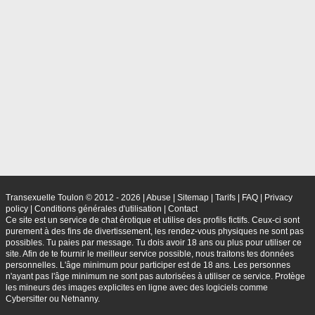
Transexuelle Toulon © 2012 - 2026
|
Abuse
|
Sitemap
|
Tarifs
|
FAQ
|
Privacy
policy
|
Conditions générales d'utilisation
|
Contact
Ce site est un service de chat érotique et utilise des profils fictifs. Ceux-ci sont
purement à des fins de divertissement, les rendez-vous physiques ne sont pas
possibles. Tu paies par message. Tu dois avoir 18 ans ou plus pour utiliser ce
site. Afin de te fournir le meilleur service possible, nous traitons tes données
personnelles. L'âge minimum pour participer est de 18 ans. Les personnes
n'ayant pas l'âge minimum ne sont pas autorisées à utiliser ce service. Protège
les mineurs des images explicites en ligne avec des logiciels comme
Cybersitter ou Netnanny.